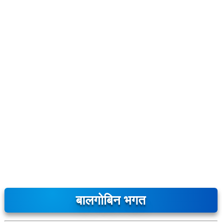
बालगोबिन भगत