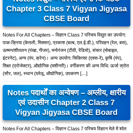
Chapter 3 Class 7 Vigyan Jigyasa
CBSE Board
Notes For All Chapters – विज्ञान Class 7 परिचय विद्युत का उपयोग:
पाक-क्रिया (केतली, मिक्सर), प्रकाश (बल्ब, एल.ई.डी.), परिवहन (रेल, बस),
ऊष्मन/शीतलन (पंखा, गीजर), मनोरंजन (टीवी, रेडियो), संचार (मोबाइल,
इंटरनेट), अन्य (पंप, क्रेन)। अन्य उपयोग: चिकित्सा (एक्स-रे), कृषि (पंप),
शिक्षा (प्रोजेक्टर), औद्योगिक (मशीनरी)। वर्गीकरण की अन्य विधि: ऊर्जा स्रोत
(सौर, जल), स्थान (घरेलू, औद्योगिक), उपकरण […]
Notes पदार्थों का अन्वेषण – अम्लीय, क्षारीय
एवं उदासीन Chapter 2 Class 7
Vigyan Jigyasa CBSE Board
Notes For All Chapters – विज्ञान Class 7 परिचय विज्ञान मेले में श्वेत