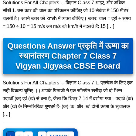
Solutions For All Chapters – विज्ञान Class 7 आइए, और अधिक
सीखें 1. उस कार की चाल का परिकलन कीजिए जो 10 सेकंड में 150 मीटर
चलती है। अपने उत्तर को km/h में व्यक्त कीजिए। उत्तर: चाल = दूरी ÷ समय
= 150 ÷ 10 = 15 m/s अब m/s को km/h में बदलते हैं: 15 […]
Questions Answer प्रकृति में ऊष्मा का
स्थानांतरण Chapter 7 Class 7
Vigyan Jigyasa CBSE Board
Solutions For All Chapters – विज्ञान Class 7 1. प्रत्येक के लिए एक
सही विकल्प चुनिए- (i) आपके पिताजी ने एक सॉसपैन खरीदा जो दो भिन्न
पदार्थों (क) एवं (ख) से बना है, जैसा कि चित्र 7.14 में दर्शाया गया। पदार्थ (क)
और (ख) के निम्नलिखित गुणधर्म हैं- (क) ‘क’ और ‘ख’ दोनों ऊष्मा के सुचालक
[…]
…