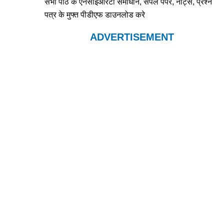
सभी पाठ के एनसीईआरटी समाधान, सैंपल पेपर, नोट्स, प्रश्न
पत्र के मुफ्त पीडीएफ डाउनलोड करे
ADVERTISEMENT