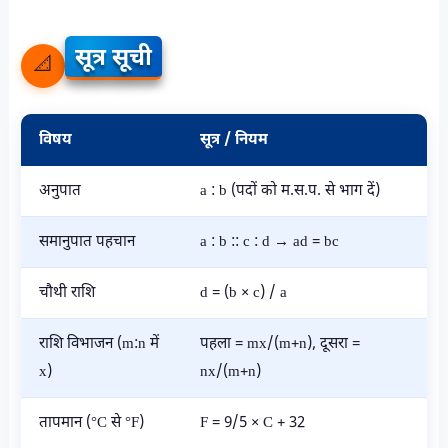
सूत्र सूची
📐
विषय
सूत्र / नियम
अनुपात
a : b (पदों को म.स.प. से भाग दें)
समानुपात पहचान
a : b :: c : d → ad = bc
चौथी राशि
d = (b × c) / a
राशि विभाजन (m:n में
पहला = mx/(m+n), दूसरा =
x)
nx/(m+n)
तापमान (°C से °F)
F = 9/5 × C + 32