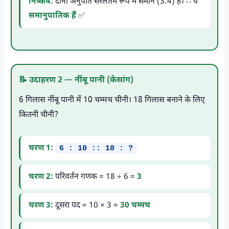
निष्कर्ष:
दोनों अनुपात सरलतम रूप में समान (3:4) हैं। ∴ ये
समानुपातिक हैं
✅
📝 उदाहरण 2 — नींबू पानी (केसांग)
6 गिलास नींबू पानी में 10 चम्मच चीनी। 18 गिलास बनाने के लिए
कितनी चीनी?
चरण 1:
6 : 10 :: 18 : ?
चरण 2:
परिवर्तन गणक = 18 ÷ 6 =
3
चरण 3:
दूसरा पद = 10 × 3 =
30 चम्मच