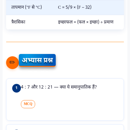
तापमान (°F से °C)
C = 5/9 × (F − 32)
त्रैरासिका
इच्छाफल = (फल × इच्छा) ÷ प्रमाण
अभ्यास प्रश्न
✏️
4 : 7 और 12 : 21 — क्या ये समानुपातिक हैं?
1
MCQ