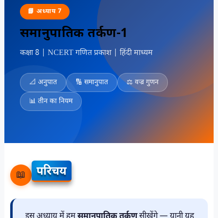
📘 अध्याय 7
समानुपातिक तर्कण-1
कक्षा 8 | NCERT गणित प्रकाश | हिंदी माध्यम
📐 अनुपात
🔢 समानुपात
⚖️ वज्र गुणन
📊 तीन का नियम
परिचय
📖
इस अध्याय में हम
समानुपातिक तर्कण
सीखेंगे — यानी यह