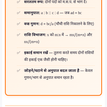
सरलतम रूप:
दोनों पदों को म.स.प. से भाग दें।
समानुपात:
a : b :: c : d — जब ad = bc
वज्र गुणन:
d = bc/a (चौथी राशि निकालने के लिए)
राशि विभाजन:
x को m:n में → mx/(m+n) और
nx/(m+n)
इकाई समान रखें
— तुलना करते समय दोनों राशियों
की इकाई एक जैसी होनी चाहिए।
जोड़ने/घटाने से अनुपात बदल जाता है
— केवल
गुणन/भाग से अनुपात समान रहता है।