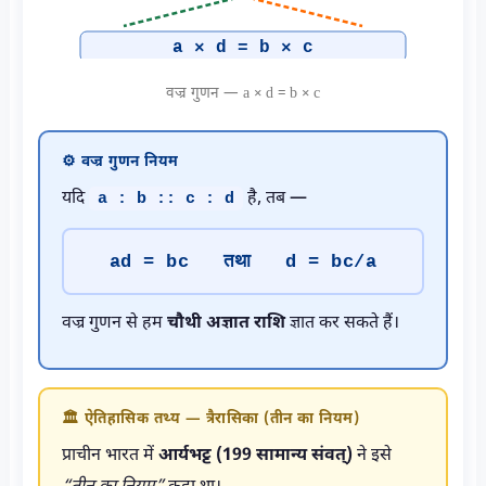
a × d = b × c
वज्र गुणन — a × d = b × c
⚙️ वज्र गुणन नियम
यदि
है, तब —
a : b :: c : d
ad = bc तथा d = bc/a
वज्र गुणन से हम
चौथी अज्ञात राशि
ज्ञात कर सकते हैं।
🏛️ ऐतिहासिक तथ्य — त्रैरासिका (तीन का नियम)
प्राचीन भारत में
आर्यभट्ट (199 सामान्य संवत्)
ने इसे