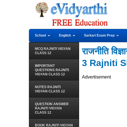
School
English
Sarkari Exam Prep
राजनीति वि
MCQ RAJNITI VIGYAN
CLASS 12
3 Rajniti 
IMPORTANT
QUESTIONS RAJNITI
VIGYAN CLASS 12
Advertisement
NOTES RAJNITI
VIGYAN CLASS 12
QUESTION ANSWER
RAJNITI VIGYAN
CLASS 12
BOOK RAJNITI VIGYAN