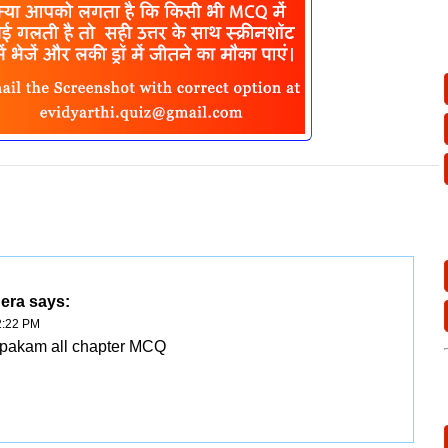
era
says:
2:22 PM
epakam all chapter MCQ