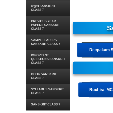
अनुवाद SANSKRIT
CLASS 7
PREVIOUS YEAR
PAPERS SANSKRIT
S
CLASS 7
SAMPLE PAPERS
SANSKRIT CLASS 7
Deepakam S
IMPORTANT
QUESTIONS SANSKRIT
CLASS 7
BOOK SANSKRIT
CLASS 7
SYLLABUS SANSKRIT
Ruchira MC
CLASS 7
SANSKRIT CLASS 7