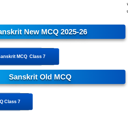
anskrit New MCQ 2025-26
anskrit MCQ Class 7
Sanskrit Old MCQ
Q Class 7