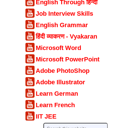
English Through हिन्दी
Job Interview Skills
English Grammar
हिंदी व्याकरण - Vyakaran
Microsoft Word
Microsoft PowerPoint
Adobe PhotoShop
Adobe Illustrator
Learn German
Learn French
IIT JEE