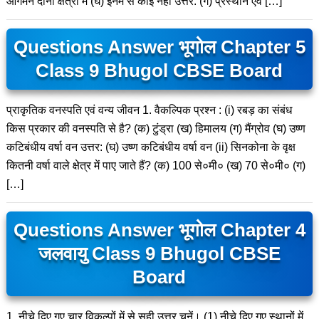
आगमन दोनों क्षेत्रों में (घ) इनमें से कोई नहीं उत्तर: (ग) प्रस्थान एवं […]
Questions Answer भूगोल Chapter 5
Class 9 Bhugol CBSE Board
प्राकृतिक वनस्पति एवं वन्य जीवन 1. वैकल्पिक प्रश्न : (i) रबड़ का संबंध
किस प्रकार की वनस्पति से है? (क) टुंड्रा (ख) हिमालय (ग) मैंग्रोव (घ) उष्ण
कटिबंधीय वर्षा वन उत्तर: (घ) उष्ण कटिबंधीय वर्षा वन (ii) सिनकोना के वृक्ष
कितनी वर्षा वाले क्षेत्र में पाए जाते हैं? (क) 100 से०मी० (ख) 70 से०मी० (ग)
[…]
Questions Answer भूगोल Chapter 4
जलवायु Class 9 Bhugol CBSE
Board
1. नीचे दिए गए चार विकल्पों में से सही उत्तर चुनें। (1) नीचे दिए गए स्थानों में