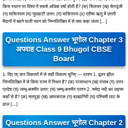
किस स्थान पर विश्व में सबसे अधिक वर्षा होती है? (क) सिलचर (ख) चेरापूंजी
(ग) मासिनराम (घ) गुवाहाटी उत्तर: (ग) मासिनराम (ii) ग्रीष्म ऋतु में उत्तरी
मैदानों में बहने वाली पवन को निम्नलिखित में से क्या कहा जाता […]
Questions Answer भूगोल Chapter 3
अपवाह Class 9 Bhugol CBSE
Board
1. दिए गए चार विकल्पों में से सही विकल्प चुनिए — प्रश्न 1. वूलर झील
निम्नलिखित में से किस राज्य में स्थित है? (क) राजस्थान (ख) पंजाब (ग) उत्तर
प्रदेश (घ) जम्मू-कश्मीर उत्तर: (घ) जम्मू-कश्मीर प्रश्न 2. नर्मदा नदी का उद्गम
कहाँ से है? (क) सतपुड़ा (ख) अमरकंटक (ग) ब्रह्मागिरी (घ) पश्चिमी घाट के
ढाल […]
Questions Answer भूगोल Chapter 2