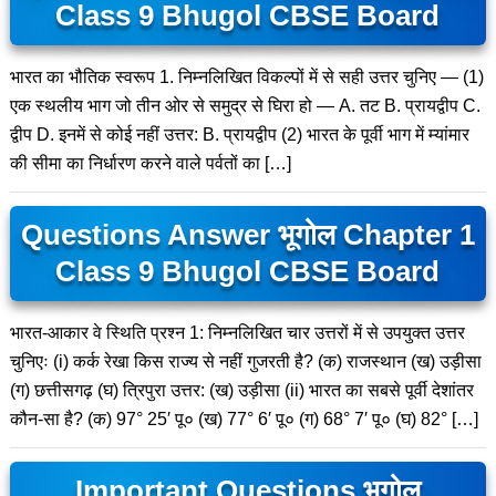
Class 9 Bhugol CBSE Board
भारत का भौतिक स्वरूप 1. निम्नलिखित विकल्पों में से सही उत्तर चुनिए — (1)
एक स्थलीय भाग जो तीन ओर से समुद्र से घिरा हो — A. तट B. प्रायद्वीप C.
द्वीप D. इनमें से कोई नहीं उत्तर: B. प्रायद्वीप (2) भारत के पूर्वी भाग में म्यांमार
की सीमा का निर्धारण करने वाले पर्वतों का […]
Questions Answer भूगोल Chapter 1
Class 9 Bhugol CBSE Board
भारत-आकार वे स्थिति प्रश्न 1: निम्नलिखित चार उत्तरों में से उपयुक्त उत्तर
चुनिएः (i) कर्क रेखा किस राज्य से नहीं गुजरती है? (क) राजस्थान (ख) उड़ीसा
(ग) छत्तीसगढ़ (घ) त्रिपुरा उत्तर: (ख) उड़ीसा (ii) भारत का सबसे पूर्वी देशांतर
कौन-सा है? (क) 97° 25′ पू० (ख) 77° 6′ पू० (ग) 68° 7′ पू० (घ) 82° […]
Important Questions भूगोल