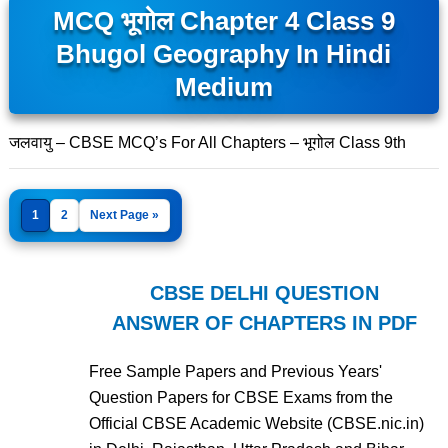
MCQ भूगोल Chapter 4 Class 9
Bhugol Geography In Hindi
Medium
जलवायु – CBSE MCQ’s For All Chapters – भूगोल Class 9th
1
2
Next Page »
CBSE DELHI QUESTION
ANSWER OF CHAPTERS IN PDF
Free Sample Papers and Previous Years'
Question Papers for CBSE Exams from the
Official CBSE Academic Website (CBSE.nic.in)