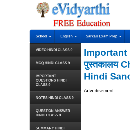
School
English
Sarkari Exam Prep
Important Q
VIDEO HINDI CLASS 9
पुस्तकालय C
MCQ HINDI CLASS 9
Hindi Sa
IMPORTANT
QUESTIONS HINDI
CLASS 9
Advertisement
NOTES HINDI CLASS 9
QUESTION ANSWER
HINDI CLASS 9
SUMMARY HINDI