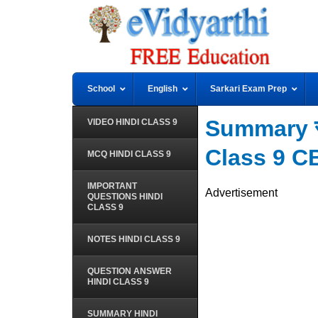
School
English
Sarkari Exam Prep
Summary रीढ
VIDEO HINDI CLASS 9
Class 9 C
MCQ HINDI CLASS 9
IMPORTANT
Advertisement
QUESTIONS HINDI
CLASS 9
NOTES HINDI CLASS 9
QUESTION ANSWER
HINDI CLASS 9
SUMMARY HINDI