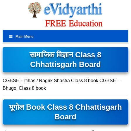
Main Menu
सामाजिक विज्ञान Class 8
Chhattisgarh Board
CGBSE – Itihas / Nagrik Shastra Class 8 book CGBSE –
Bhugol Class 8 book
भूगोल Book Class 8 Chhattisgarh
Board