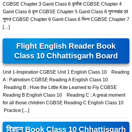
CGBSE Chapter 3 Ganit Class 6 पूर्णांक CGBSE Chapter 4
Ganit Class 6 वृत्त CGBSE Chapter 5 Ganit Class 6 गुणनखंड एवं
गुणज CGBSE Chapter 6 Ganit Class 6 भिन्न CGBSE Chapter 7
[…]
Flight English Reader Book
Class 10 Chhattisgarh Board
Unit 1-Inspiration CGBSE Unit 1 English Class 10 Reading
A : Patriotism CGBSE Reading A English Class 10
Reading B : How the Little Kite Learned to Fly CGBSE
Reading B English Class 10 Reading C : A great moment
for all those children CGBSE Reading C English Class 10
Practice […]
विज्ञान Book Class 10 Chhattisgarh