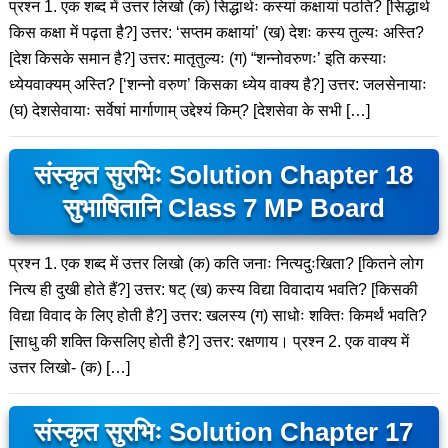
प्रश्न 1. एक शब्द में उत्तर लिखो (क) सिद्धार्थः कस्यां कक्षायां पठति? [सिद्धार्थ
किस कक्षा में पढ़ता है?] उत्तर: ‘सप्तम कक्षायां’ (ख) देशः कस्य तुल्यः अस्ति?
[देश किसके समान है?] उत्तर: मातृतुल्यः (ग) “शन्नोवरुणः’ इति कस्याः
ध्येयवाक्यम् अस्ति? [‘शन्नो वरुण’ किसका ध्येय वाक्य है?] उत्तर: जलसेनायाः
(घ) देशसेवायाः सर्वेषां मार्गाणाम् उद्देश्यं किम्? [देशसेवा के सभी […]
संस्कृत सुरभिः Solution Chapter 18
सुभाषितानि Class 7 MP Board
प्रश्न 1. एक शब्द में उत्तर लिखो (क) कति जनाः नित्यदुःखिता? [कितने लोग
नित्य ही दुखी होते हैं?] उत्तर: षट् (ख) कस्य विद्या विवादाय भवति? [किसकी
विद्या विवाद के लिए होती है?] उत्तर: खलस्य (ग) साधोः शक्तिः किमर्थं भवति?
[साधु की शक्ति किसलिए होती है?] उत्तर: रक्षणाय। प्रश्न 2. एक वाक्य में
उत्तर लिखो- (क) […]
संस्कृत सुरभिः Solution Chapter 17