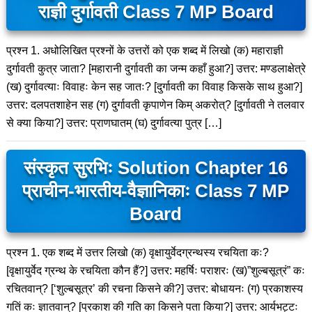
राज्ञी दुर्गावती Class 7 MP Board
प्रश्न 1. अधोलिखित प्रश्नों के उत्तरों को एक शब्द में लिखो (क) महाराज्ञी
दुर्गावती कुत्र जाता? [महारानी दुर्गावती का जन्म कहाँ हुआ?] उत्तर: मण्डलाक्षेत्रे
(ख) दुर्गावत्याः विवाहः केन सह जातः? [दुर्गावती का विवाह किसके साथ हुआ?]
उत्तर: दलपतशाहेन सह (ग) दुर्गावती कृपाणेन किम् अकरोत्? [दुर्गावती ने तलवार
से क्या किया?] उत्तर: प्राणघातम् (घ) दुर्गावत्या पुत्र […]
संस्कृत सुरभिः Solution Chapter 16
प्राचीन-भारतीय-वैज्ञानिकाः Class 7 MP
Board
प्रश्न 1. एक शब्द में उत्तर लिखो (क) वृक्षायुर्वेदग्रन्थस्य रचयिता कः?
[वृक्षायुर्वेद ग्रन्थ के रचयिता कौन हैं?] उत्तर: महर्षिः पराशरः (ख)”शुल्बसूत्रं” कः
रचितवान्? [‘शुल्बसूत्र’ की रचना किसने की?] उत्तर: बोधायनः (ग) प्रकाशस्य
गतिं कः ज्ञातवान्? [प्रकाश की गति का किसने पता किया?] उत्तर: आर्यभट्टः