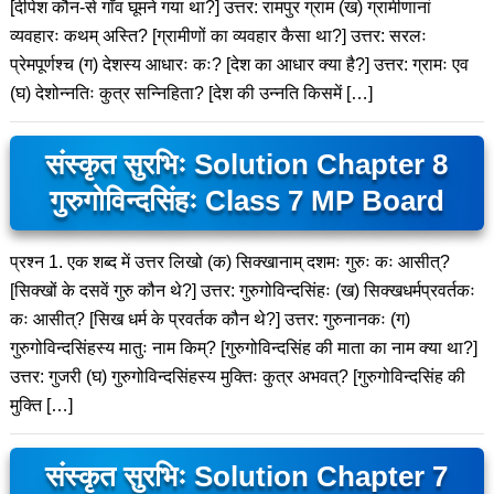
[दीपेश कौन-से गाँव घूमने गया था?] उत्तर: रामपुर ग्राम (ख) ग्रामीणानां
व्यवहारः कथम् अस्ति? [ग्रामीणों का व्यवहार कैसा था?] उत्तर: सरलः
प्रेमपूर्णश्च (ग) देशस्य आधारः कः? [देश का आधार क्या है?] उत्तर: ग्रामः एव
(घ) देशोन्नतिः कुत्र सन्निहिता? [देश की उन्नति किसमें […]
संस्कृत सुरभिः Solution Chapter 8
गुरुगोविन्दसिंहः Class 7 MP Board
प्रश्न 1. एक शब्द में उत्तर लिखो (क) सिक्खानाम् दशमः गुरुः कः आसीत्?
[सिक्खों के दसवें गुरु कौन थे?] उत्तर: गुरुगोविन्दसिंहः (ख) सिक्खधर्मप्रवर्तकः
कः आसीत्? [सिख धर्म के प्रवर्तक कौन थे?] उत्तर: गुरुनानकः (ग)
गुरुगोविन्दसिंहस्य मातुः नाम किम्? [गुरुगोविन्दसिंह की माता का नाम क्या था?]
उत्तर: गुजरी (घ) गुरुगोविन्दसिंहस्य मुक्तिः कुत्र अभवत्? [गुरुगोविन्दसिंह की
मुक्ति […]
संस्कृत सुरभिः Solution Chapter 7