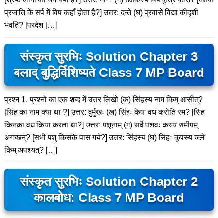
प्रजाति के सर्प में विष कहाँ होता है?] उत्तर: दन्ते (घ) प्रवासे विद्या कीदृशी
भवति? [परदेश […]
संस्कृत सुरभिः Solution Chapter 3
बलाद् बुद्धिर्विशिष्यते Class 7 MP Board
प्रश्न 1. प्रश्नों का एक शब्द में उत्तर लिखो (क) सिंहस्य नाम किम् आसीत्?
[सिंह का नाम क्या था ?] उत्तर: दुर्मुखः (ख) सिंहः केषां वधं करोति स्म? [सिंह
किनका वध किया करता था?] उत्तर: पशूनाम् (ग) सर्वे पशवः कस्य समीपम्
अगच्छन्? [सभी पशु किसके पास गये?] उत्तर: सिंहस्य (घ) सिंहः कूपस्य जले
किम् अपश्यत्? […]
संस्कृत सुरभिः Solution Chapter 2
कालबोध: Class 7 MP Board