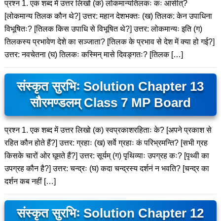
प्रश्न 1. एक शब्द में उत्तर लिखो (क) लोकमान्यतिलकः कः आसीत्?
[लोकमान्य तिलक कौन थे?] उत्तर: महान देशभक्तः (ख) तिलक: केन उपाधिना
विभूषितः? [तिलक किस उपाधि से विभूषित थे?] उत्तर: लोकमान्यः इति (ग)
तिलकस्य प्रभावेण देशे का सञ्जाता? [तिलक के प्रभाव से देश में क्या हो गई?]
उत्तर: नवचेतना (घ) तिलकः कस्मिन् मासे दिवङ्गतः? [तिलक […]
संस्कृत सुरभिः Solution Chapter 13
सौरमण्डलम् Class 7 MP Board
प्रश्न 1. एक शब्द में उत्तर लिखो (क) स्वप्रकाशरहिताः के? [अपने प्रकाश से
रहित कौन होते हैं?] उत्तर: ग्रहाः (ख) सर्वे ग्रहाः कं परिभ्रमन्ति? [सभी ग्रह
किसके चारों ओर घूमते हैं?] उत्तर: सूर्यम् (ग) पृथिव्याः उपग्रह कः? [पृथ्वी का
उपग्रह कौन है?] उत्तर: चन्द्रः (घ) कदा चन्द्रस्य दर्शनं न भवति? [चन्द्र का
दर्शन कब नहीं […]
संस्कृत सुरभिः Solution Chapter 12