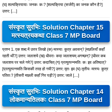
(घ) शल्यक्रियायाः जनकः कः? [शल्यक्रिया (सर्जरी) का जनक कौन है?]
उत्तर: […]
संस्कृत सुरभिः Solution Chapter 15
मत्स्यत्रयकथा Class 7 MP Board
प्रश्न 1. एक शब्द में उत्तर लिखो (क) मत्स्याः कुत्र अवसन्? [मछलियाँ कहाँ
रहती थीं?] उत्तर: जलाशये (ख) धीवराः कदा जलाशयम् अगच्छन्? [धीवर कब
जलाशय पर चले गये?] उत्तर: कदाचित् (ग) प्रत्युत्पन्नमतिः कः इव अतिष्ठत्?
[प्रत्युत्पन्नमति किसकी तरह हो गयी?] उत्तर: मृतः इव (घ) तृतीयः मत्स्यः कुत्र
पतितः? [तीसरी मछली कहाँ गिर पड़ी?] उत्तर: जाले […]
संस्कृत सुरभिः Solution Chapter 14
लोकमान्यतिलकः Class 7 MP Board