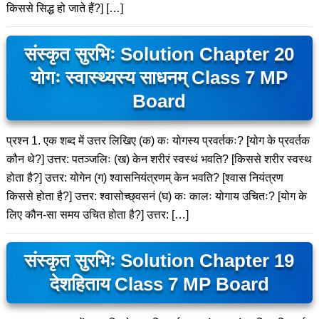
किससे सिद्ध हो जाते हैं?] […]
संस्कृत सुरभिः Solution Chapter 20
योगः स्वास्थ्यस्य साधनम् Class 7 MP
Board
प्रश्न 1. एक शब्द में उत्तर लिखिए (क) कः योगस्य प्रवर्तकः? [योग के प्रवर्तक
कौन थे?] उत्तर: पतञ्जलिः (ख) केन शरीरं स्वस्थं भवति? [किससे शरीर स्वस्थ
होता है?] उत्तर: योगेन (ग) श्वासनियंत्रणम् केन भवति? [श्वास नियंत्रण
किससे होता है?] उत्तर: श्वासोच्छ्वसनं (घ) कः कालः योगाय उचितः? [योग के
लिए कौन-सा समय उचित होता है?] उत्तर: […]
संस्कृत सुरभिः Solution Chapter 19
देशहिताय Class 7 MP Board