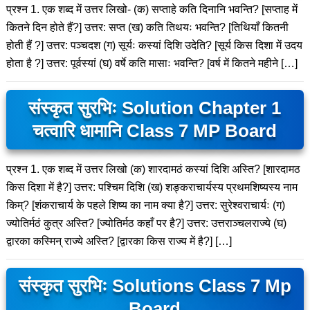
प्रश्न 1. एक शब्द में उत्तर लिखो- (क) सप्ताहे कति दिनानि भवन्ति? [सप्ताह में
कितने दिन होते हैं?] उत्तर: सप्त (ख) कति तिथयः भवन्ति? [तिथियाँ कितनी
होती हैं ?] उत्तर: पञ्चदश (ग) सूर्यः कस्यां दिशि उदेति? [सूर्य किस दिशा में उदय
होता है ?] उत्तर: पूर्वस्यां (घ) वर्षे कति मासाः भवन्ति? [वर्ष में कितने महीने […]
संस्कृत सुरभिः Solution Chapter 1
चत्वारि धामानि Class 7 MP Board
प्रश्न 1. एक शब्द में उत्तर लिखो (क) शारदामठं कस्यां दिशि अस्ति? [शारदामठ
किस दिशा में है?] उत्तर: पश्चिम दिशि (ख) शङ्कराचार्यस्य प्रथमशिष्यस्य नाम
किम्? [शंकराचार्य के पहले शिष्य का नाम क्या है?] उत्तर: सुरेश्वराचार्यः (ग)
ज्योतिर्मठं कुत्र अस्ति? [ज्योतिर्मठ कहाँ पर है?] उत्तर: उत्तराञ्चलराज्ये (घ)
द्वारका कस्मिन् राज्ये अस्ति? [द्वारका किस राज्य में है?] […]
संस्कृत सुरभिः Solutions Class 7 Mp
Board