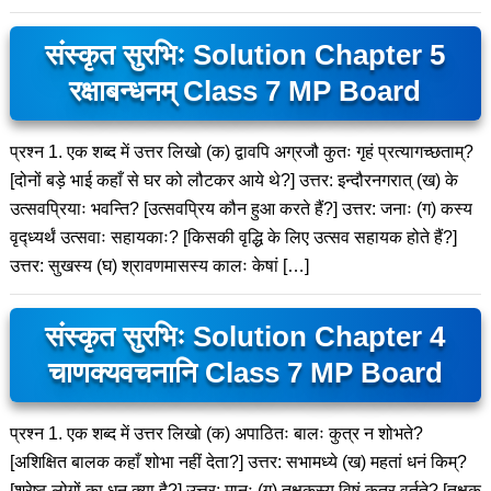
संस्कृत सुरभिः Solution Chapter 5
रक्षाबन्धनम् Class 7 MP Board
प्रश्न 1. एक शब्द में उत्तर लिखो (क) द्वावपि अग्रजौ कुतः गृहं प्रत्यागच्छताम्?
[दोनों बड़े भाई कहाँ से घर को लौटकर आये थे?] उत्तर: इन्दौरनगरात् (ख) के
उत्सवप्रियाः भवन्ति? [उत्सवप्रिय कौन हुआ करते हैं?] उत्तर: जनाः (ग) कस्य
वृद्ध्यर्थं उत्सवाः सहायकाः? [किसकी वृद्धि के लिए उत्सव सहायक होते हैं?]
उत्तर: सुखस्य (घ) श्रावणमासस्य कालः केषां […]
संस्कृत सुरभिः Solution Chapter 4
चाणक्यवचनानि Class 7 MP Board
प्रश्न 1. एक शब्द में उत्तर लिखो (क) अपाठितः बालः कुत्र न शोभते?
[अशिक्षित बालक कहाँ शोभा नहीं देता?] उत्तर: सभामध्ये (ख) महतां धनं किम्?
[श्रेष्ठ लोगों का धन क्या है?] उत्तर: मानः (ग) तक्षकस्य विषं कुत्र वर्तते? [तक्षक