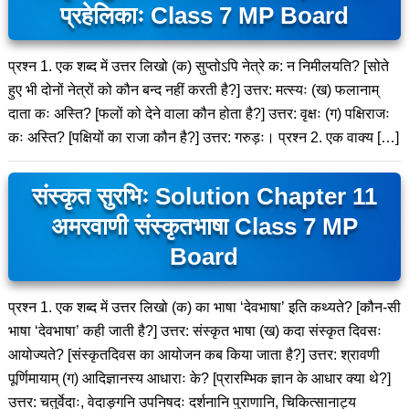
प्रहेलिकाः Class 7 MP Board
प्रश्न 1. एक शब्द में उत्तर लिखो (क) सुप्तोऽपि नेत्रे क: न निमीलयति? [सोते
हुए भी दोनों नेत्रों को कौन बन्द नहीं करती है?] उत्तर: मत्स्यः (ख) फलानाम्
दाता कः अस्ति? [फलों को देने वाला कौन होता है?] उत्तर: वृक्षः (ग) पक्षिराजः
कः अस्ति? [पक्षियों का राजा कौन है?] उत्तर: गरुड़ः। प्रश्न 2. एक वाक्य […]
संस्कृत सुरभिः Solution Chapter 11
अमरवाणी संस्कृतभाषा Class 7 MP
Board
प्रश्न 1. एक शब्द में उत्तर लिखो (क) का भाषा ‘देवभाषा’ इति कथ्यते? [कौन-सी
भाषा ‘देवभाषा’ कही जाती है?] उत्तर: संस्कृत भाषा (ख) कदा संस्कृत दिवसः
आयोज्यते? [संस्कृतदिवस का आयोजन कब किया जाता है?] उत्तर: श्रावणी
पूर्णिमायाम् (ग) आदिज्ञानस्य आधाराः के? [प्रारम्भिक ज्ञान के आधार क्या थे?]
उत्तर: चतुर्वेदाः, वेदाङ्गनि उपनिषदः दर्शनानि पुराणानि, चिकित्सानाट्य