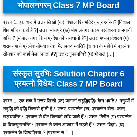
भोपालनगरम् Class 7 MP Board
प्रश्न 1. एक शब्द में उत्तर लिखो (क) विशालं शिवमंदिरं कुत्र अस्ति? [विशाल
शिव मन्दिर कहाँ है ?] उत्तर: भोजपुरे (ख) भोपालनगरं कस्य प्रदेशस्य राजधानी
अस्ति? [भोपाल नगर किस प्रदेश की राजधानी है?] उत्तर: मध्यप्रदेशस्य (ग)
श्रावणमासे प्रत्येकसोमवासरेका मेलापकः भवति? [सावन के महीने में प्रत्येक
सोमवार को कहाँ मेला लगता है?] उत्तर: गुफामन्दिरे (घ) भोपाले […]
संस्कृत सुरभिः Solution Chapter 6
प्रयत्नो विधेयः Class 7 MP Board
प्रश्न 1. एक शब्द में उत्तर लिखो (क) जनानां सद्बुद्धिवृद्धिः केन भवति? [मनुष्यों में
सद्बुद्धि की वृद्धि किससे होती है?] उत्तर: प्रयत्नेन (ख) प्रयत्नेन वीराः कान्
लङ्घयन्ति? [प्रयत्न से वीर किनको लाँघ जाते हैं?] उत्तर: गिरीन् (ग) प्रयत्नेन
के वियत्युत्पतन्ति? [प्रयत्न से कौन आकाश में उड़ते हैं?] उत्तर: विज्ञाः (घ)
प्रयत्नेन के विश्वप्रियाः? [प्रयत्न से […]