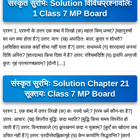
संस्कृत सुरभिः Solution विविधप्रश्नावलिः
1 Class 7 MP Board
प्रश्न 1. प्रश्नों के उत्तर एक शब्द में लिखो (क) महतां किम् धनम्? [महापुरुषों
का धन क्या होता है?] उत्तर: मानः (ख) अपाठितः बाल: कुत्र न शोभते?
[अशिक्षित बालक कहाँ शोभा नहीं पाता है?] उत्तर: सभामध्ये (ग) शारदामठं कस्यां
दिशि अस्ति? [शारदामठ किस दिशा में है? उत्तर: पश्चिमदिशि (घ) द्वावपि अग्रजौ
कुतः गृहं प्रत्यागच्छताम्? [दोनों […]
संस्कृत सुरभिः Solution Chapter 21
सूक्तयः Class 7 MP Board
प्रश्न 1. एक शब्द में उत्तर लिखो (क) कः परमो धर्म:? [परम धर्म कौन-सा है?]
उत्तर: आचारः (ख) विपरीत बुद्धिः कदा भवति? [बुद्धि किस समय विपरीत हो
जाती है?] उत्तर: विनाशकाले (ग) कूपखननं कदा न युक्तम्? [कुएँ का खोदना कब
उचित नहीं है?] उत्तर: प्रदीप्तेवह्निकागृहे (घ) केन कार्याणि सिद्धयन्ति? [कार्य