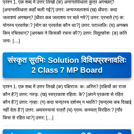
प्रश्न 1. एक शब्द में उत्तर लिखो (क) अनागतविधाता कुत्र अगच्छत्?
[अनागतविधाता कहाँ चली गई?] उत्तर: अन्यज्जलाशयं (ख) धीवराः कदा
जलाशयं अगच्छन्? [धीवर कब जलाशय पर चले गये?] उत्तर: प्रभाते (ग) क:
योगस्य प्रवर्तकः? [योग का प्रवर्तक कौन था?] उत्तर: पतञ्जलिः (घ) अगस्त्य
किम् रचितवान्? [अगस्त्य ने किसकी रचना की?) उत्तर: विद्युत्कोशः (ङ) कति
जनाः […]
संस्कृत सुरभिः Solution विविधप्रश्नावलिः
2 Class 7 MP Board
प्रश्न 1. एक शब्द में उत्तर लिखो (क) पक्षिराजः कः अस्ति? [पक्षियों का राजा
कौन है?] उत्तर: गरुड़ः (ख) स्वप्रकाश रहिताः के? [अपने प्रकाश से रहित
कौन है?] उत्तर: ग्रहाः (ग) कदा चन्द्रस्य दर्शनम् न भवति? [चन्द्रमा कब दिखाई
नहीं देता है?] उत्तर: अमावस्यायां रात्रौ (घ) ग्रामः कस्मात् विरहितः? [गाँव
किस से रहित था?] उत्तर: […]