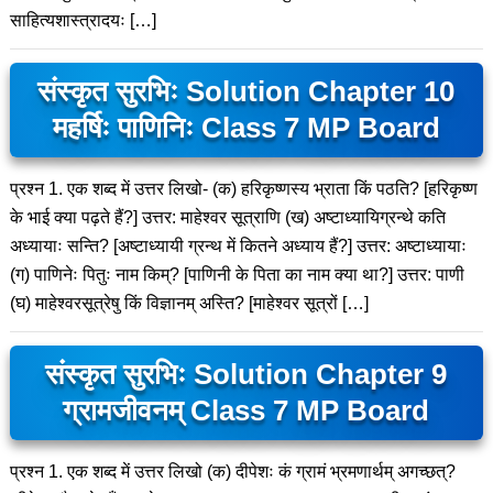
साहित्यशास्त्रादयः […]
संस्कृत सुरभिः Solution Chapter 10
महर्षिः पाणिनिः Class 7 MP Board
प्रश्न 1. एक शब्द में उत्तर लिखो- (क) हरिकृष्णस्य भ्राता किं पठति? [हरिकृष्ण
के भाई क्या पढ़ते हैं?] उत्तर: माहेश्वर सूत्राणि (ख) अष्टाध्यायिग्रन्थे कति
अध्यायाः सन्ति? [अष्टाध्यायी ग्रन्थ में कितने अध्याय हैं?] उत्तर: अष्टाध्यायाः
(ग) पाणिनेः पितुः नाम किम्? [पाणिनी के पिता का नाम क्या था?] उत्तर: पाणी
(घ) माहेश्वरसूत्रेषु किं विज्ञानम् अस्ति? [माहेश्वर सूत्रों […]
संस्कृत सुरभिः Solution Chapter 9
ग्रामजीवनम् Class 7 MP Board
प्रश्न 1. एक शब्द में उत्तर लिखो (क) दीपेशः कं ग्रामं भ्रमणार्थम् अगच्छत्?